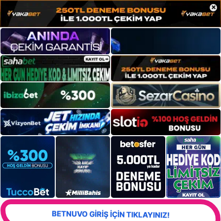
×
BETNUVO GİRİŞ İÇİN TIKLAYINIZ!