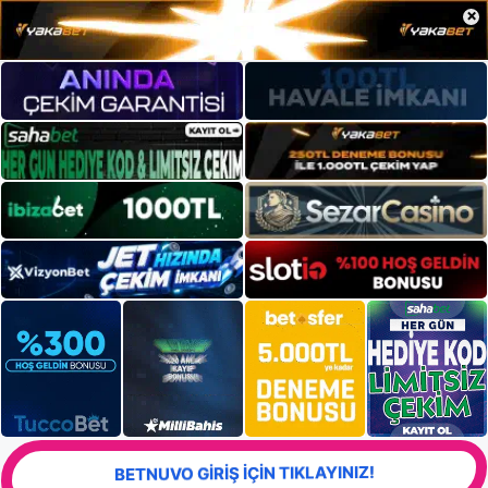
×
BETNUVO GİRİŞ İÇİN TIKLAYINIZ!