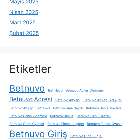
Mayıs 2025
Nisan 2025
Mart 2025
Şubat 2025
Etiketler
Betnuvo
Bet Nuvo
Betnuvo Adres Değişimi
Betnuvo Adresi
Betnuvo Altyapı
Betnuvo Altyapı Arayüzü
Betnuvo Altyapı Sağlayıcı
Betnuvo Ana Sayfa
Betnuvo Bahis Maçları
Betnuvo Bahis Ödemesi
Betnuvo Bonus
Betnuvo Canlı Destek
Betnuvo Canlı Oyunlar
Betnuvo Finansal İşlem
Betnuvo Futbol Oyunu
Betnuvo Giriş
Betnuvo Giriş Bilgisi