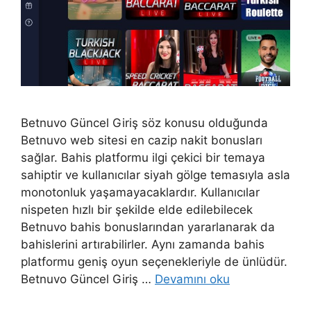
Betnuvo Güncel Giriş söz konusu olduğunda
Betnuvo web sitesi en cazip nakit bonusları
sağlar. Bahis platformu ilgi çekici bir temaya
sahiptir ve kullanıcılar siyah gölge temasıyla asla
monotonluk yaşamayacaklardır. Kullanıcılar
nispeten hızlı bir şekilde elde edilebilecek
Betnuvo bahis bonuslarından yararlanarak da
bahislerini artırabilirler. Aynı zamanda bahis
platformu geniş oyun seçenekleriyle de ünlüdür.
Betnuvo Güncel Giriş …
Devamını oku