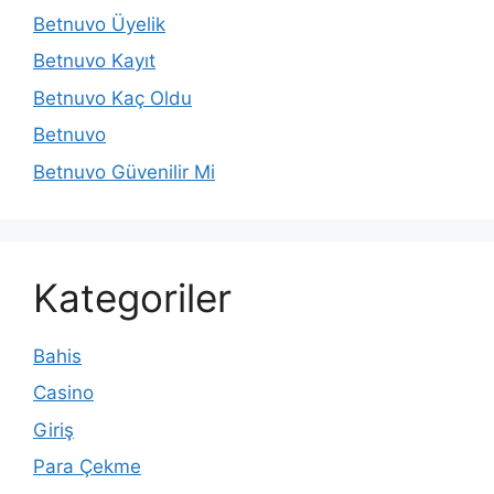
Betnuvo Üyelik
Betnuvo Kayıt
Betnuvo Kaç Oldu
Betnuvo
Betnuvo Güvenilir Mi
Kategoriler
Bahis
Casino
Giriş
Para Çekme