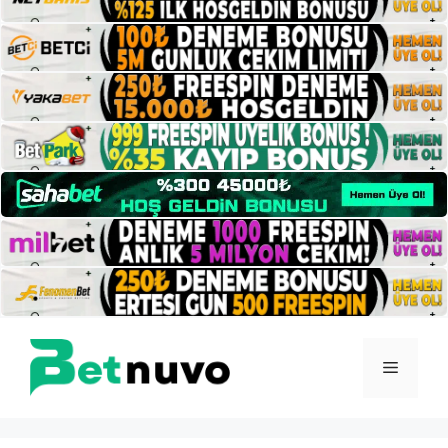
İçeriğe
atla
Menü