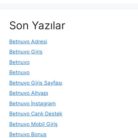
Son Yazılar
Betnuvo Adresi
Betnuvo Giriş
Betnuvo
Betnuvo
Betnuvo Giriş Sayfası
Betnuvo Altyapı
Betnuvo İnstagram
Betnuvo Canlı Destek
Betnuvo Mobil Giriş
Betnuvo Bonus