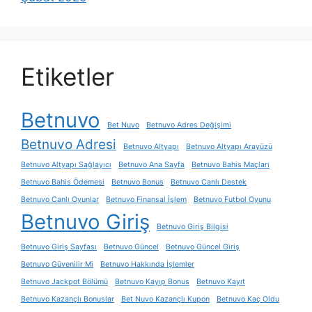
Etiketler
Betnuvo
Bet Nuvo
Betnuvo Adres Değişimi
Betnuvo Adresi
Betnuvo Altyapı
Betnuvo Altyapı Arayüzü
Betnuvo Altyapı Sağlayıcı
Betnuvo Ana Sayfa
Betnuvo Bahis Maçları
Betnuvo Bahis Ödemesi
Betnuvo Bonus
Betnuvo Canlı Destek
Betnuvo Canlı Oyunlar
Betnuvo Finansal İşlem
Betnuvo Futbol Oyunu
Betnuvo Giriş
Betnuvo Giriş Bilgisi
Betnuvo Giriş Sayfası
Betnuvo Güncel
Betnuvo Güncel Giriş
Betnuvo Güvenilir Mi
Betnuvo Hakkında İşlemler
Betnuvo Jackpot Bölümü
Betnuvo Kayıp Bonus
Betnuvo Kayıt
Betnuvo Kazançlı Bonuslar
Bet Nuvo Kazançlı Kupon
Betnuvo Kaç Oldu