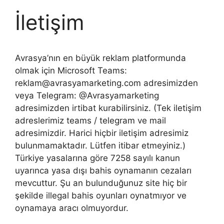
İletişim
Avrasya’nın en büyük reklam platformunda
olmak için Microsoft Teams:
reklam@avrasyamarketing.com
adresimizden
veya Telegram: @Avrasyamarketing
adresimizden irtibat kurabilirsiniz. (Tek iletişim
adreslerimiz teams / telegram ve mail
adresimizdir. Harici hiçbir iletişim adresimiz
bulunmamaktadır. Lütfen itibar etmeyiniz.)
Türkiye yasalarına göre 7258 sayılı kanun
uyarınca yasa dışı bahis oynamanın cezaları
mevcuttur. Şu an bulunduğunuz site hiç bir
şekilde illegal bahis oyunları oynatmıyor ve
oynamaya aracı olmuyordur.