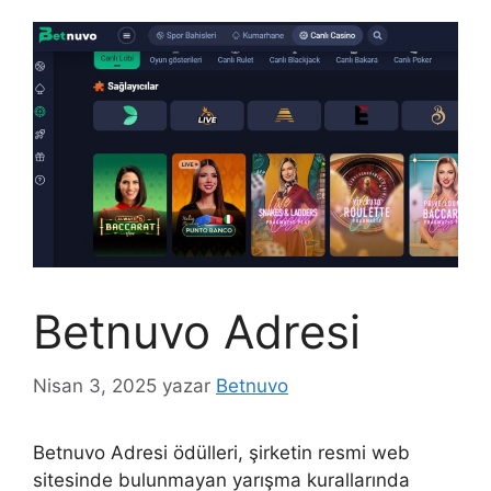
Betnuvo Adresi
Nisan 3, 2025
yazar
Betnuvo
Betnuvo Adresi ödülleri, şirketin resmi web
sitesinde bulunmayan yarışma kurallarında