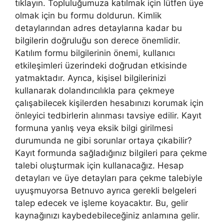
tıklayın. Topluluğumuza katılmak için lütfen üye
olmak için bu formu doldurun. Kimlik
detaylarından adres detaylarına kadar bu
bilgilerin doğruluğu son derece önemlidir.
Katılım formu bilgilerinin önemi, kullanıcı
etkileşimleri üzerindeki doğrudan etkisinde
yatmaktadır. Ayrıca, kişisel bilgilerinizi
kullanarak dolandırıcılıkla para çekmeye
çalışabilecek kişilerden hesabınızı korumak için
önleyici tedbirlerin alınması tavsiye edilir. Kayıt
formuna yanlış veya eksik bilgi girilmesi
durumunda ne gibi sorunlar ortaya çıkabilir?
Kayıt formunda sağladığınız bilgileri para çekme
talebi oluşturmak için kullanacağız. Hesap
detayları ve üye detayları para çekme talebiyle
uyuşmuyorsa Betnuvo ayrıca gerekli belgeleri
talep edecek ve işleme koyacaktır. Bu, gelir
kaynağınızı kaybedebileceğiniz anlamına gelir.