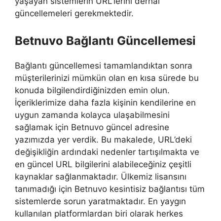
yaşayan sistemlerin URL’lerini derhal
güncellemeleri gerekmektedir.
Betnuvo Bağlantı Güncellemesi
Bağlantı güncellemesi tamamlandıktan sonra
müşterilerinizi mümkün olan en kısa sürede bu
konuda bilgilendirdiğinizden emin olun.
İçeriklerimize daha fazla kişinin kendilerine en
uygun zamanda kolayca ulaşabilmesini
sağlamak için Betnuvo güncel adresine
yazımızda yer verdik. Bu makalede, URL’deki
değişikliğin ardındaki nedenler tartışılmakta ve
en güncel URL bilgilerini alabileceğiniz çeşitli
kaynaklar sağlanmaktadır. Ülkemiz lisansını
tanımadığı için Betnuvo kesintisiz bağlantısı tüm
sistemlerde sorun yaratmaktadır. En yaygın
kullanılan platformlardan biri olarak herkes