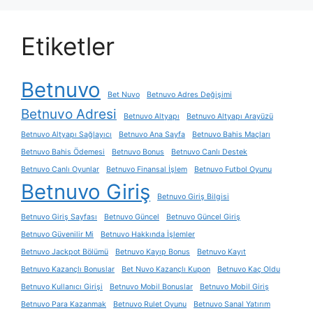
Etiketler
Betnuvo
Bet Nuvo
Betnuvo Adres Değişimi
Betnuvo Adresi
Betnuvo Altyapı
Betnuvo Altyapı Arayüzü
Betnuvo Altyapı Sağlayıcı
Betnuvo Ana Sayfa
Betnuvo Bahis Maçları
Betnuvo Bahis Ödemesi
Betnuvo Bonus
Betnuvo Canlı Destek
Betnuvo Canlı Oyunlar
Betnuvo Finansal İşlem
Betnuvo Futbol Oyunu
Betnuvo Giriş
Betnuvo Giriş Bilgisi
Betnuvo Giriş Sayfası
Betnuvo Güncel
Betnuvo Güncel Giriş
Betnuvo Güvenilir Mi
Betnuvo Hakkında İşlemler
Betnuvo Jackpot Bölümü
Betnuvo Kayıp Bonus
Betnuvo Kayıt
Betnuvo Kazançlı Bonuslar
Bet Nuvo Kazançlı Kupon
Betnuvo Kaç Oldu
Betnuvo Kullanıcı Girişi
Betnuvo Mobil Bonuslar
Betnuvo Mobil Giriş
Betnuvo Para Kazanmak
Betnuvo Rulet Oyunu
Betnuvo Sanal Yatırım