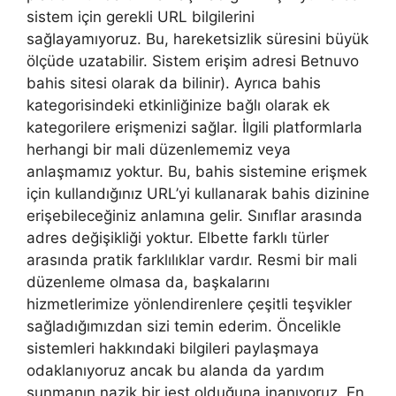
sistem için gerekli URL bilgilerini
sağlayamıyoruz. Bu, hareketsizlik süresini büyük
ölçüde uzatabilir. Sistem erişim adresi Betnuvo
bahis sitesi olarak da bilinir). Ayrıca bahis
kategorisindeki etkinliğinize bağlı olarak ek
kategorilere erişmenizi sağlar. İlgili platformlarla
herhangi bir mali düzenlememiz veya
anlaşmamız yoktur. Bu, bahis sistemine erişmek
için kullandığınız URL’yi kullanarak bahis dizinine
erişebileceğiniz anlamına gelir. Sınıflar arasında
adres değişikliği yoktur. Elbette farklı türler
arasında pratik farklılıklar vardır. Resmi bir mali
düzenleme olmasa da, başkalarını
hizmetlerimize yönlendirenlere çeşitli teşvikler
sağladığımızdan sizi temin ederim. Öncelikle
sistemleri hakkındaki bilgileri paylaşmaya
odaklanıyoruz ancak bu alanda da yardım
sunmanın nazik bir jest olduğuna inanıyoruz. En