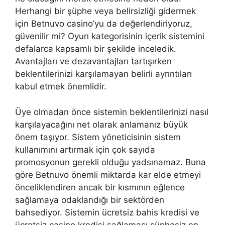
Herhangi bir şüphe veya belirsizliği gidermek
için Betnuvo casino’yu da değerlendiriyoruz,
güvenilir mi? Oyun kategorisinin içerik sistemini
defalarca kapsamlı bir şekilde inceledik.
Avantajları ve dezavantajları tartışırken
beklentilerinizi karşılamayan belirli ayrıntıları
kabul etmek önemlidir.
Üye olmadan önce sistemin beklentilerinizi nasıl
karşılayacağını net olarak anlamanız büyük
önem taşıyor. Sistem yöneticisinin sistem
kullanımını artırmak için çok sayıda
promosyonun gerekli olduğu yadsınamaz. Buna
göre Betnuvo önemli miktarda kar elde etmeyi
önceliklendiren ancak bir kısmının eğlence
sağlamaya odaklandığı bir sektörden
bahsediyor. Sistemin ücretsiz bahis kredisi ve
ücretsiz casino kredisi sağlaması şüphesiz en