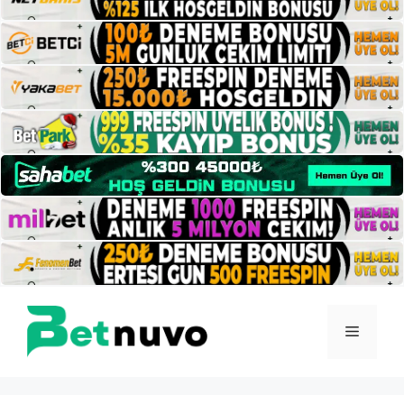
İçeriğe
atla
Menü