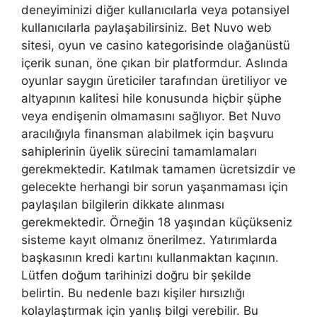
deneyiminizi diğer kullanıcılarla veya potansiyel
kullanıcılarla paylaşabilirsiniz. Bet Nuvo web
sitesi, oyun ve casino kategorisinde olağanüstü
içerik sunan, öne çıkan bir platformdur. Aslında
oyunlar saygın üreticiler tarafından üretiliyor ve
altyapının kalitesi hile konusunda hiçbir şüphe
veya endişenin olmamasını sağlıyor. Bet Nuvo
aracılığıyla finansman alabilmek için başvuru
sahiplerinin üyelik sürecini tamamlamaları
gerekmektedir. Katılmak tamamen ücretsizdir ve
gelecekte herhangi bir sorun yaşanmaması için
paylaşılan bilgilerin dikkate alınması
gerekmektedir. Örneğin 18 yaşından küçükseniz
sisteme kayıt olmanız önerilmez. Yatırımlarda
başkasının kredi kartını kullanmaktan kaçının.
Lütfen doğum tarihinizi doğru bir şekilde
belirtin. Bu nedenle bazı kişiler hırsızlığı
kolaylaştırmak için yanlış bilgi verebilir. Bu