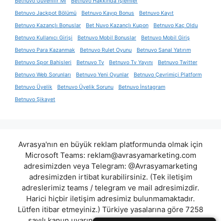
Betnuvo Güvenilir Mi
Betnuvo Hakkında İşlemler
Betnuvo Jackpot Bölümü
Betnuvo Kayıp Bonus
Betnuvo Kayıt
Betnuvo Kazançlı Bonuslar
Bet Nuvo Kazançlı Kupon
Betnuvo Kaç Oldu
Betnuvo Kullanıcı Girişi
Betnuvo Mobil Bonuslar
Betnuvo Mobil Giriş
Betnuvo Para Kazanmak
Betnuvo Rulet Oyunu
Betnuvo Sanal Yatırım
Betnuvo Spor Bahisleri
Betnuvo Tv
Betnuvo Tv Yayını
Betnuvo Twitter
Betnuvo Web Sorunları
Betnuvo Yeni Oyunlar
Betnuvo Çevrimiçi Platform
Betnuvo Üyelik
Betnuvo Üyelik Sorunu
Betnuvo İnstagram
Betnuvo Şikayet
Avrasya'nın en büyük reklam platformunda olmak için
Microsoft Teams:
reklam@avrasyamarketing.com
adresimizden veya Telegram: @Avrasyamarketing
adresimizden irtibat kurabilirsiniz. (Tek iletişim
adreslerimiz teams / telegram ve mail adresimizdir.
Harici hiçbir iletişim adresimiz bulunmamaktadır.
Lütfen itibar etmeyiniz.) Türkiye yasalarına göre 7258
sayılı kanun uyarınca yasa dışı bahis oynamanın