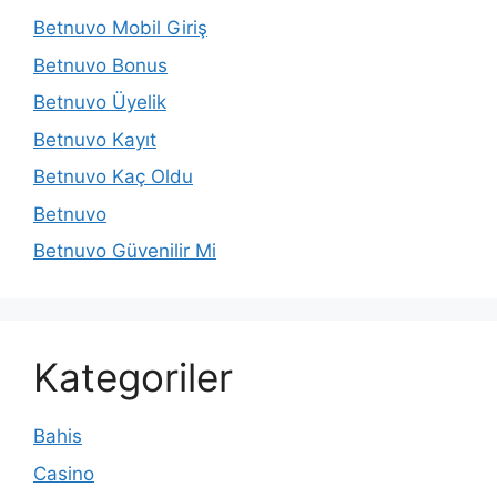
Betnuvo Mobil Giriş
Betnuvo Bonus
Betnuvo Üyelik
Betnuvo Kayıt
Betnuvo Kaç Oldu
Betnuvo
Betnuvo Güvenilir Mi
Kategoriler
Bahis
Casino