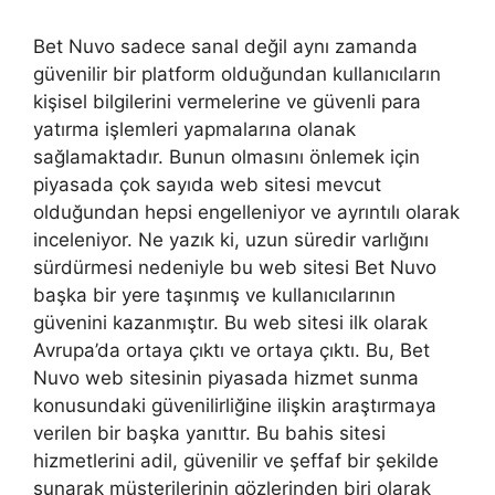
Bet Nuvo sadece sanal değil aynı zamanda
güvenilir bir platform olduğundan kullanıcıların
kişisel bilgilerini vermelerine ve güvenli para
yatırma işlemleri yapmalarına olanak
sağlamaktadır. Bunun olmasını önlemek için
piyasada çok sayıda web sitesi mevcut
olduğundan hepsi engelleniyor ve ayrıntılı olarak
inceleniyor. Ne yazık ki, uzun süredir varlığını
sürdürmesi nedeniyle bu web sitesi Bet Nuvo
başka bir yere taşınmış ve kullanıcılarının
güvenini kazanmıştır. Bu web sitesi ilk olarak
Avrupa’da ortaya çıktı ve ortaya çıktı. Bu, Bet
Nuvo web sitesinin piyasada hizmet sunma
konusundaki güvenilirliğine ilişkin araştırmaya
verilen bir başka yanıttır. Bu bahis sitesi
hizmetlerini adil, güvenilir ve şeffaf bir şekilde
sunarak müşterilerinin gözlerinden biri olarak