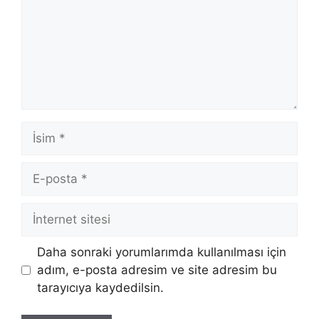
İsim
E-
posta
İnternet
sitesi
Daha sonraki yorumlarımda kullanılması için
adım, e-posta adresim ve site adresim bu
tarayıcıya kaydedilsin.