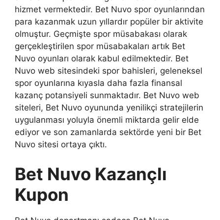
hizmet vermektedir. Bet Nuvo spor oyunlarından
para kazanmak uzun yıllardır popüler bir aktivite
olmuştur. Geçmişte spor müsabakası olarak
gerçekleştirilen spor müsabakaları artık Bet
Nuvo oyunları olarak kabul edilmektedir. Bet
Nuvo web sitesindeki spor bahisleri, geleneksel
spor oyunlarına kıyasla daha fazla finansal
kazanç potansiyeli sunmaktadır. Bet Nuvo web
siteleri, Bet Nuvo oyununda yenilikçi stratejilerin
uygulanması yoluyla önemli miktarda gelir elde
ediyor ve son zamanlarda sektörde yeni bir Bet
Nuvo sitesi ortaya çıktı.
Bet Nuvo Kazançlı
Kupon